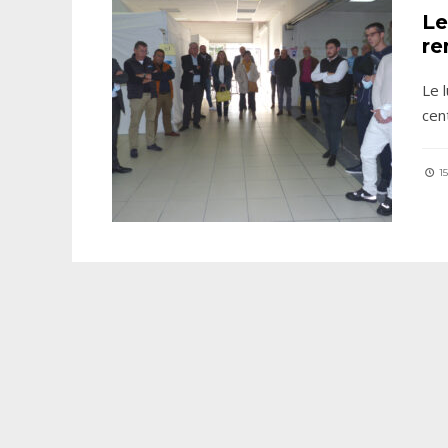
Le
re
Le 
cen
15