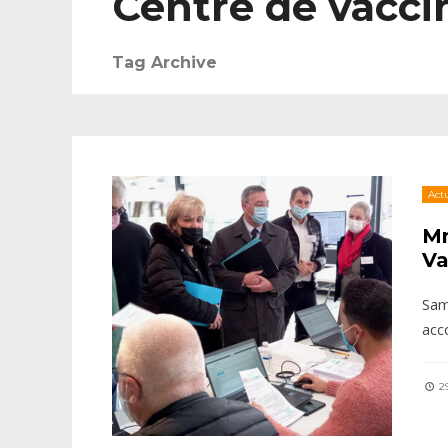
Centre de vacci
Tag Archive
Actu
Mm
Va
Sam
acc
29