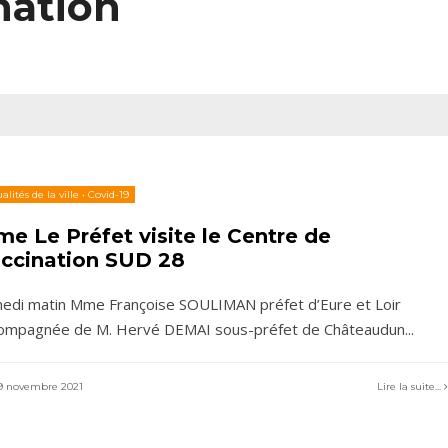
nation
alités de la ville
•
Covid-19
e Le Préfet visite le Centre de
ccination SUD 28
edi matin Mme Françoise SOULIMAN préfet d’Eure et Loir
ompagnée de M. Hervé DEMAI sous-préfet de Châteaudun
...
 novembre 2021
Lire la suite...