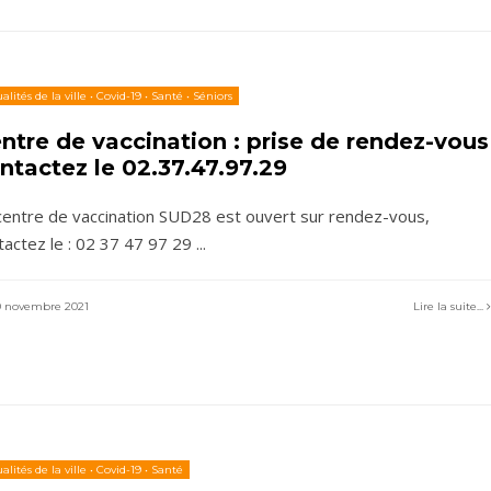
alités de la ville
•
Covid-19
•
Santé
•
Séniors
ntre de vaccination : prise de rendez-vous
ntactez le 02.37.47.97.29
centre de vaccination SUD28 est ouvert sur rendez-vous,
tactez le : 02 37 47 97 29
...
 novembre 2021
Lire la suite...
alités de la ville
•
Covid-19
•
Santé