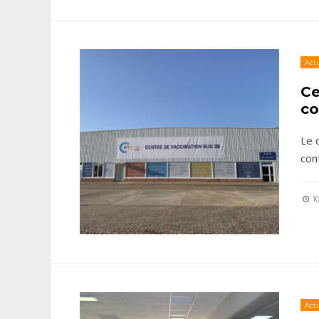
Actu
Ce
co
Le 
con
10
Actu