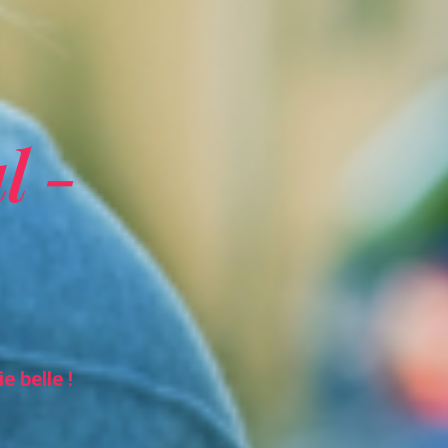
l -
e belle !