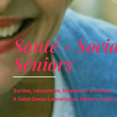
Santé - Socia
Séniors
Sorties, rencontres, balades et activités…
A Saint-Denis-Lanneray les Séniors ont la vi