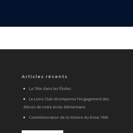
Articles récents
La Tête dans les Étoiles
Le Lions Club récompense l’engagement des
élèves de notre école élémentaire
Commémoration de la Victoire du 8 mai 1945