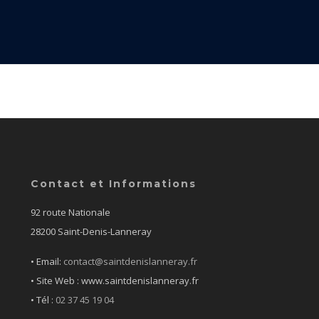
Contact et Informations
92 route Nationale
28200 Saint-Denis-Lanneray
• Email:
contact@saintdenislanneray.fr
• Site Web : www.saintdenislanneray.fr
•
Tél :
02 37 45 19 04