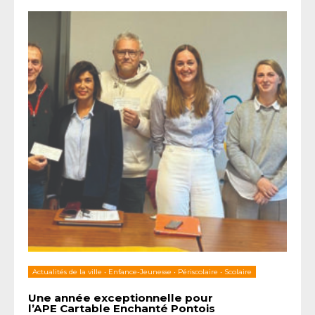
Actualités de la ville
•
Enfance-Jeunesse
•
Périscolaire
•
Scolaire
Une année exceptionnelle pour
l’APE Cartable Enchanté Pontois