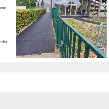
geon.
s
viter