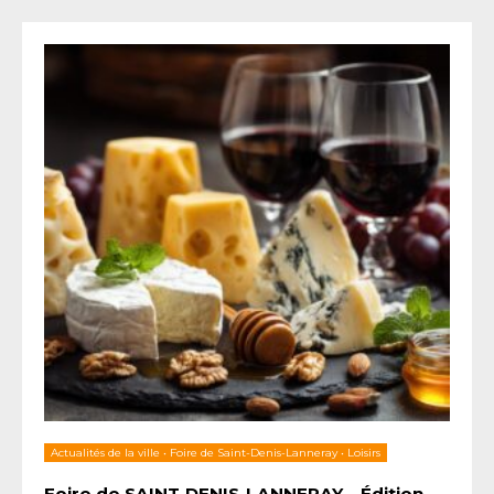
Actualités de la ville
•
Foire de Saint-Denis-Lanneray
•
Loisirs
Foire de SAINT-DENIS-LANNERAY – Édition