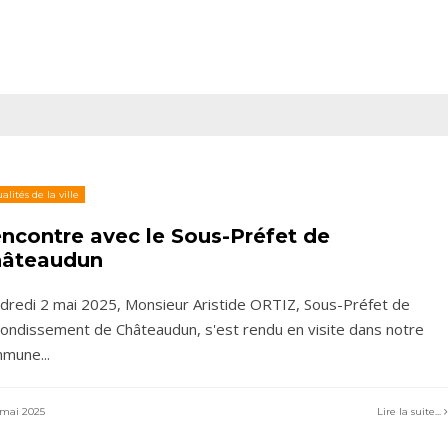
alités de la ville
ncontre avec le Sous-Préfet de
âteaudun
dredi 2 mai 2025, Monsieur Aristide ORTIZ, Sous-Préfet de
rrondissement de Châteaudun, s'est rendu en visite dans notre
mmune
...
mai 2025
Lire la suite...