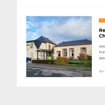
Actu
Re
Ch
Ven
Pré
dan
6 