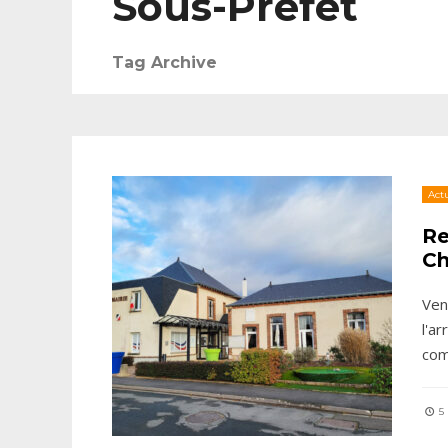
Sous-Préfet
Tag Archive
Actu
Re
Ch
Ven
l'a
co
5 