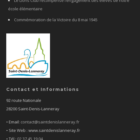
Le Lions Club récompense l’engagement des élèves de notre
école élémentaire
Commémoration de la Victoire du 8 mai 1945
Contact et Informations
92 route Nationale
28200 Saint-Denis-Lanneray
• Email:
contact@saintdenislanneray.fr
• Site Web : www.saintdenislanneray.fr
•
Tél :
02 37 45 19 04