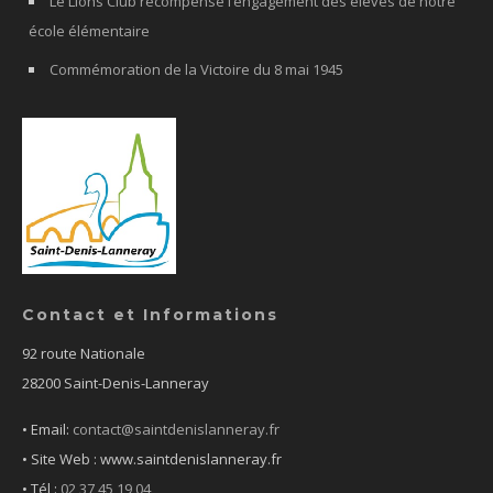
Le Lions Club récompense l’engagement des élèves de notre
école élémentaire
Commémoration de la Victoire du 8 mai 1945
Contact et Informations
92 route Nationale
28200 Saint-Denis-Lanneray
• Email:
contact@saintdenislanneray.fr
• Site Web : www.saintdenislanneray.fr
•
Tél :
02 37 45 19 04