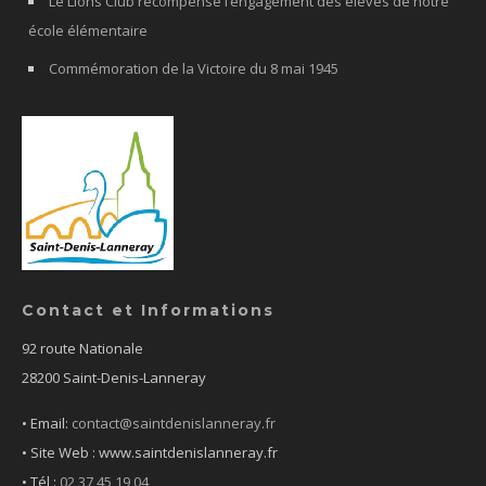
Le Lions Club récompense l’engagement des élèves de notre
école élémentaire
Commémoration de la Victoire du 8 mai 1945
Contact et Informations
92 route Nationale
28200 Saint-Denis-Lanneray
• Email:
contact@saintdenislanneray.fr
• Site Web : www.saintdenislanneray.fr
•
Tél :
02 37 45 19 04