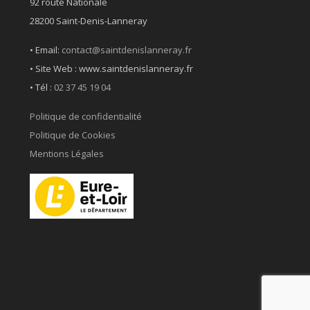
92 route Nationale
28200 Saint-Denis-Lanneray
• Email:
contact@saintdenislanneray.fr
• Site Web : www.saintdenislanneray.fr
•
Tél :
02 37 45 19 04
Politique de confidentialité
Politique de Cookies
Mentions Légales