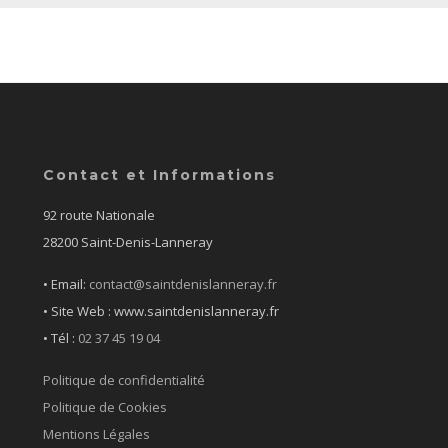
Contact et Informations
92 route Nationale
28200 Saint-Denis-Lanneray
• Email:
contact@saintdenislanneray.fr
• Site Web : www.saintdenislanneray.fr
•
Tél :
02 37 45 19 04
Politique de confidentialité
Politique de Cookies
Mentions Légales